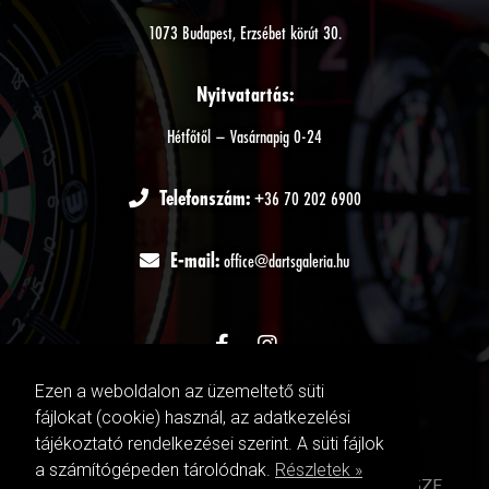
1073 Budapest, Erzsébet körút 30.
Nyitvatartás:
Hétfőtől – Vasárnapig 0-24
Telefonszám:
+36 70 202 6900
E-mail:
office@dartsgaleria.hu
Ezen a weboldalon az üzemeltető süti
fájlokat (cookie) használ, az adatkezelési
tájékoztató rendelkezései szerint. A süti fájlok
a számítógépeden tárolódnak.
Részletek »
DARTSGALERIA
©
Adatkezelési tájékoztató
|
ÁSZF