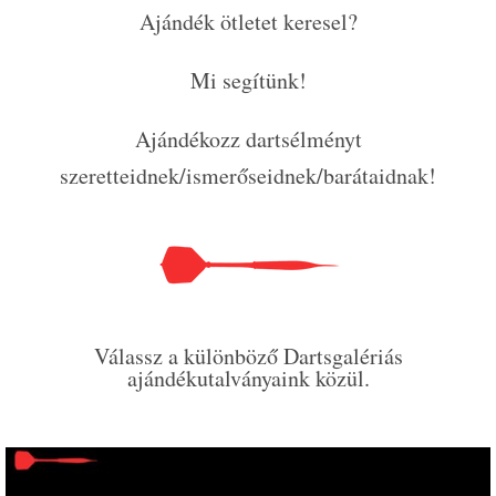
Ajándék ötletet keresel?
Mi segítünk!
Ajándékozz dartsélményt
szeretteidnek/ismerőseidnek/barátaidnak!
Válassz a különböző Dartsgalériás
ajándékutalványaink közül.